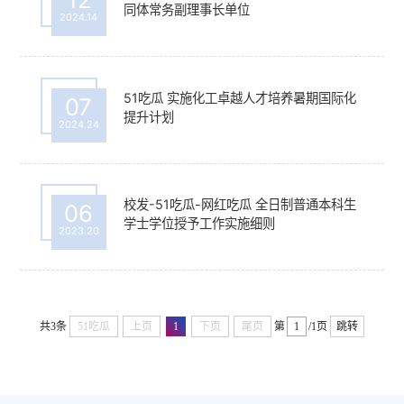
同体常务副理事长单位
2024.14
51吃瓜 实施化工卓越人才培养暑期国际化
07
提升计划
2024.24
校发-51吃瓜-网红吃瓜 全日制普通本科生
06
学士学位授予工作实施细则
2023.20
共3条
51吃瓜
上页
1
下页
尾页
第
/1页
跳转